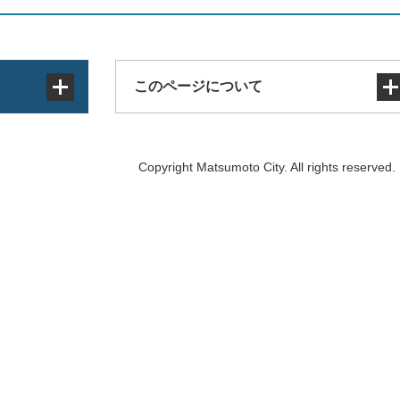
このページについて
サイトマップ
Copyright Matsumoto City. All rights reserved.
著作権・免責事項・リンク
個人情報の取り扱い
アクセシビリティ