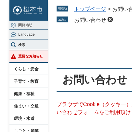
ペ
メ
トップページ
>
お問い
現在地
ー
ニ
ジ
ュ
お問い合わせ
足あと
閲覧補助
の
ー
Language
先
を
本
頭
飛
検索
文
で
ば
重要なお知らせ
す
し
。
て
くらし・安全
本
お問い合わせ
子育て・教育
文
へ
健康・福祉
ブラウザでCookie（クッキ
住まい・交通
い合わせフォームをご利用頂け
環境・水道
しごと・産業