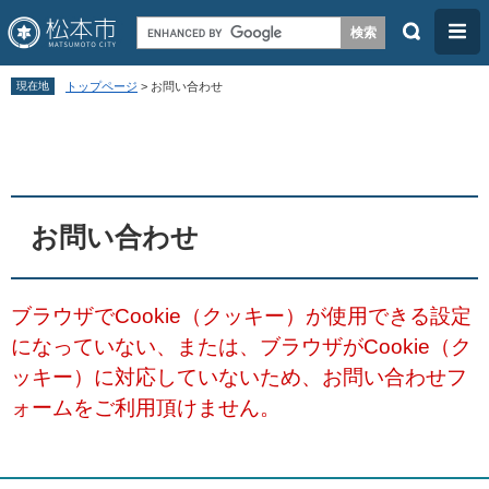
検
メ
索
ニ
ペ
メ
ュ
現在地
トップページ
>
お問い合わせ
ー
ニ
ー
本
ジ
ュ
文
の
ー
先
を
頭
飛
お問い合わせ
で
ば
す
し
ブラウザでCookie（クッキー）が使用できる設定
。
て
になっていない、または、ブラウザがCookie（ク
本
ッキー）に対応していないため、お問い合わせフ
文
ォームをご利用頂けません。
へ