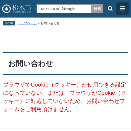
検
メ
索
ニ
ペ
メ
ュ
現在地
トップページ
>
お問い合わせ
ー
ニ
ー
本
ジ
ュ
文
の
ー
先
を
頭
飛
お問い合わせ
で
ば
す
し
ブラウザでCookie（クッキー）が使用できる設定
。
て
になっていない、または、ブラウザがCookie（ク
本
ッキー）に対応していないため、お問い合わせフ
文
ォームをご利用頂けません。
へ