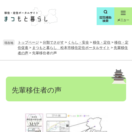
ペ
メ
ー
ニ
ジ
ュ
の
ー
先
を
頭
飛
で
ば
トップページ
>
分類でさがす
>
くらし・安全
>
移住・定住
>
移住・定
現在地
す
し
住促進
>
まつもと暮らし 松本市移住定住ポータルサイト
>
先輩移住
。
て
者の声
>
先輩移住者の声
本
本
文
文
へ
先輩移住者の声