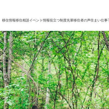
移住情報
移住相談
イベント情報
役立つ制度
先輩移住者の声
住まい
仕事