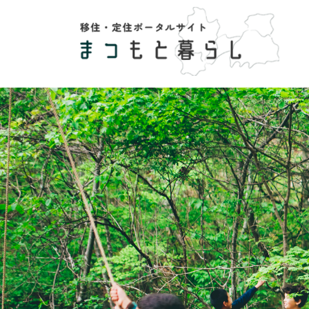
ペ
メ
ー
ニ
ジ
ュ
の
ー
先
を
頭
飛
で
ば
す
し
。
て
本
文
へ