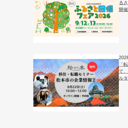
るさ
開催
20
「転
て、
ルタ