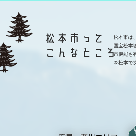
松本市は
国宝松本
市機能も
を松本で