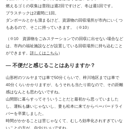
燃えるゴミの収集は普段は週2回ですけど、冬は週1回です。
プラスチックは2週間に1回。
ダンボールとかも溜まるけど、資源物の回収場所が市内にいくつ
もあるので、そこに持っていきます。（※10）
（※10 資源物をごみステーションでの回収に出せない場合など
は、市内の福祉施設などが設置している回収場所に持ち込むこと
ができます。
詳しくはこちら
）
― 不便だと感じることはありますか？
山形村のツルヤまでは車で50分くらいで、梓川地区までは車で
40分くらいかかりますが、もうそれも当たり前なので、その距離
感はなんとも思わないですね。
山間部に暮らすってそういうことだと最初から思っていました
し、運転も嫌いじゃないし、妻も松本に来てからペーパードライ
バーを卒業しました。
時間がかかることは苦じゃなくて、むしろ効率化されすぎていな
いことの方が、自分はいいですね。