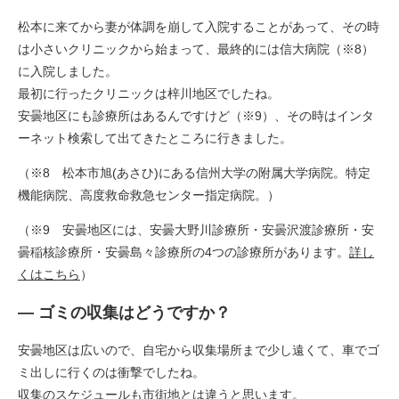
松本に来てから妻が体調を崩して入院することがあって、その時
は小さいクリニックから始まって、最終的には信大病院（※8）
に入院しました。
最初に行ったクリニックは梓川地区でしたね。
安曇地区にも診療所はあるんですけど（※9）、その時はインタ
ーネット検索して出てきたところに行きました。
（※8 松本市旭(あさひ)にある信州大学の附属大学病院。特定
機能病院、高度救命救急センター指定病院。）
（※9 安曇地区には、安曇大野川診療所・安曇沢渡診療所・安
曇稲核診療所・安曇島々診療所の4つの診療所があります。
詳し
くはこちら
）
― ゴミの収集はどうですか？
安曇地区は広いので、自宅から収集場所まで少し遠くて、車でゴ
ミ出しに行くのは衝撃でしたね。
収集のスケジュールも市街地とは違うと思います。