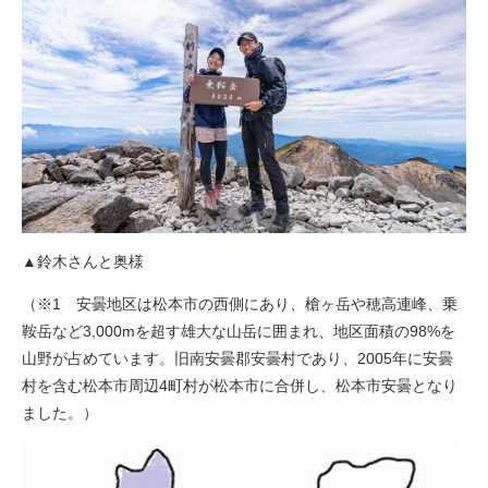
▲鈴木さんと奥様
（※1 安曇地区は松本市の西側にあり、槍ヶ岳や穂高連峰、乗
鞍岳など3,000mを超す雄大な山岳に囲まれ、地区面積の98%を
山野が占めています。旧南安曇郡安曇村であり、2005年に安曇
村を含む松本市周辺4町村が松本市に合併し、松本市安曇となり
ました。）