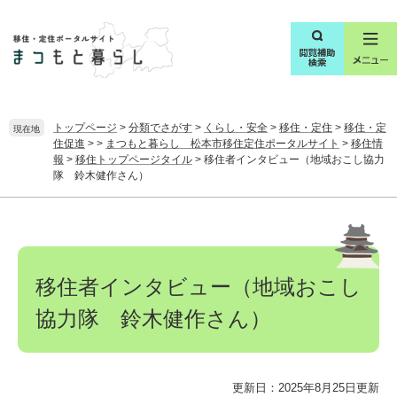
ペ
メ
ー
ニ
ジ
ュ
の
ー
先
を
頭
飛
で
ば
トップページ
>
分類でさがす
>
くらし・安全
>
移住・定住
>
移住・定
現在地
す
し
住促進
>
>
まつもと暮らし 松本市移住定住ポータルサイト
>
移住情
。
て
報
>
移住トップページタイル
>
移住者インタビュー（地域おこし協力
本
隊 鈴木健作さん）
文
本
へ
文
移住者インタビュー（地域おこし
協力隊 鈴木健作さん）
更新日：2025年8月25日更新