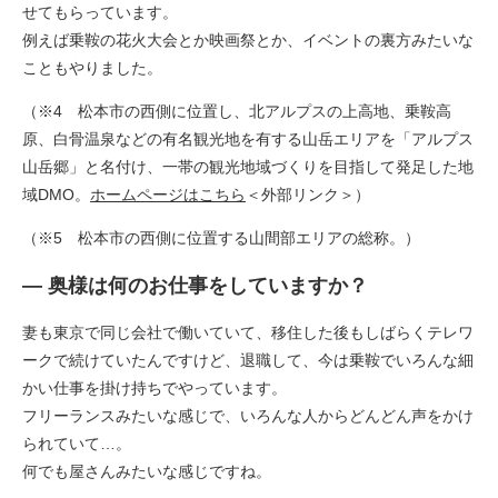
せてもらっています。
例えば乗鞍の花火大会とか映画祭とか、イベントの裏方みたいな
こともやりました。
（※4 松本市の西側に位置し、北アルプスの上高地、乗鞍高
原、白骨温泉などの有名観光地を有する山岳エリアを「アルプス
山岳郷」と名付け、一帯の観光地域づくりを目指して発足した地
域DMO。
ホームページはこちら
＜外部リンク＞
）
（※5 松本市の西側に位置する山間部エリアの総称。）​
― 奥様は何のお仕事をしていますか？
妻も東京で同じ会社で働いていて、移住した後もしばらくテレワ
ークで続けていたんですけど、退職して、今は乗鞍でいろんな細
かい仕事を掛け持ちでやっています。
フリーランスみたいな感じで、いろんな人からどんどん声をかけ
られていて…。
何でも屋さんみたいな感じですね。​