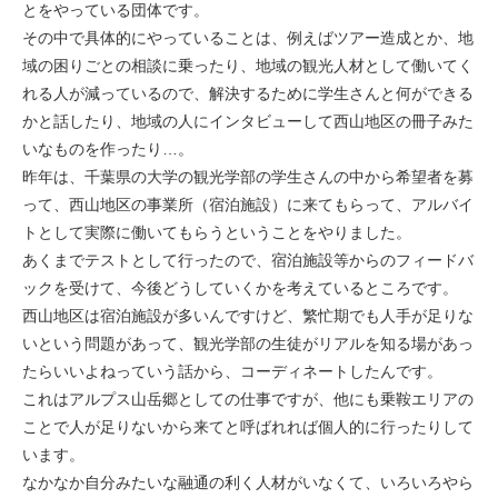
とをやっている団体です。
その中で具体的にやっていることは、例えばツアー造成とか、地
域の困りごとの相談に乗ったり、地域の観光人材として働いてく
れる人が減っているので、解決するために学生さんと何ができる
かと話したり、地域の人にインタビューして西山地区の冊子みた
いなものを作ったり…。
昨年は、千葉県の大学の観光学部の学生さんの中から希望者を募
って、西山地区の事業所（宿泊施設）に来てもらって、アルバイ
トとして実際に働いてもらうということをやりました。
あくまでテストとして行ったので、宿泊施設等からのフィードバ
ックを受けて、今後どうしていくかを考えているところです。
西山地区は宿泊施設が多いんですけど、繁忙期でも人手が足りな
いという問題があって、観光学部の生徒がリアルを知る場があっ
たらいいよねっていう話から、コーディネートしたんです。
これはアルプス山岳郷としての仕事ですが、他にも乗鞍エリアの
ことで人が足りないから来てと呼ばれれば個人的に行ったりして
います。
なかなか自分みたいな融通の利く人材がいなくて、いろいろやら