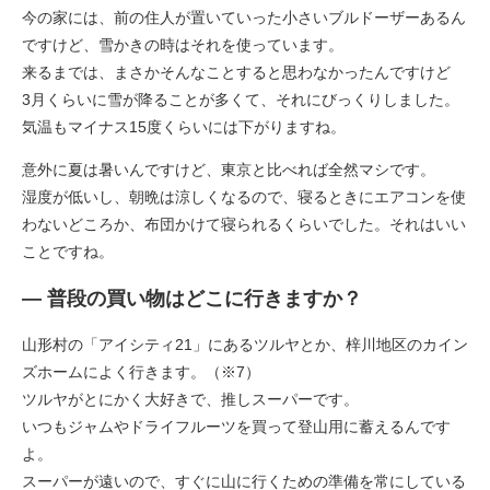
今の家には、前の住人が置いていった小さいブルドーザーあるん
ですけど、雪かきの時はそれを使っています。
来るまでは、まさかそんなことすると思わなかったんですけど
3月くらいに雪が降ることが多くて、それにびっくりしました。
気温もマイナス15度くらいには下がりますね。
意外に夏は暑いんですけど、東京と比べれば全然マシです。
湿度が低いし、朝晩は涼しくなるので、寝るときにエアコンを使
わないどころか、布団かけて寝られるくらいでした。それはいい
ことですね。
― 普段の買い物はどこに行きますか？
山形村の「アイシティ21」にあるツルヤとか、梓川地区のカイン
ズホームによく行きます。（※7）
ツルヤがとにかく大好きで、推しスーパーです。
いつもジャムやドライフルーツを買って登山用に蓄えるんです
よ。
スーパーが遠いので、すぐに山に行くための準備を常にしている