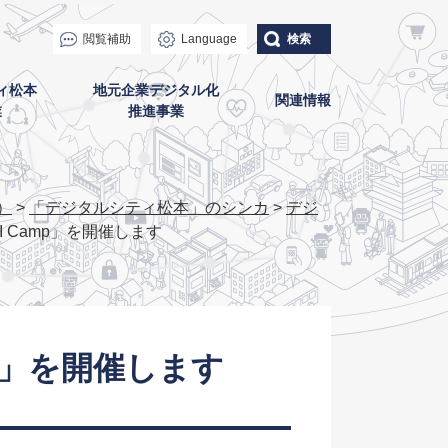
閲覧補助
Language
検索
ィ松本
地元企業デジタル化
関連情報
業
推進事業
）
>
「デジタルシティ松本」のシンカ
>
デジ
I Camp」を開催します
mp」を開催します