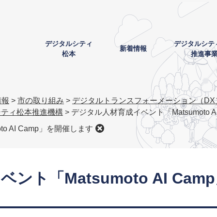
デジタルシティ
デジタルシテ
新着情報
松本
推進事
情報
>
市の取り組み
>
デジタルトランスフォーメーション（DX
シティ松本推進機構
>
デジタル人材育成イベント「Matsumoto A
o AI Camp」を開催します
ト「Matsumoto AI Ca