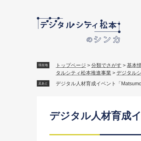
ペ
メ
ー
ニ
ジ
ュ
の
ー
先
を
頭
飛
で
ば
す
し
。
て
トップページ
>
分類でさがす
>
基本
現在地
本
タルシティ松本推進事業
>
デジタル
文
デジタル人材育成イベント「Matsumot
足あと
へ
本
文
デジタル人材育成イベン