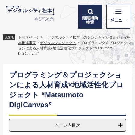
ペ
メ
ー
ニ
ジ
ュ
の
ー
先
を
頭
飛
トップページ
>
「デジタルシティ松本」のシンカ
>
デジタルシティ松
現在地
で
ば
本推進事業
>
デジタルプロジェクト
>
プログラミング＆プロジェクシ
す
し
ョンによる人材育成×地域活性化プロジェクト “Matsumoto
。
て
DigiCanvas”
本
文
本
へ
文
プログラミング＆プロジェクショ
ンによる人材育成×地域活性化プロ
ジェクト “Matsumoto
DigiCanvas”
ページ内目次