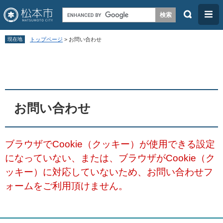
検
メ
索
ニ
ペ
メ
ュ
現在地
トップページ
>
お問い合わせ
ー
ニ
ー
本
ジ
ュ
文
の
ー
先
を
頭
飛
お問い合わせ
で
ば
す
し
ブラウザでCookie（クッキー）が使用できる設定
。
て
になっていない、または、ブラウザがCookie（ク
本
ッキー）に対応していないため、お問い合わせフ
文
ォームをご利用頂けません。
へ