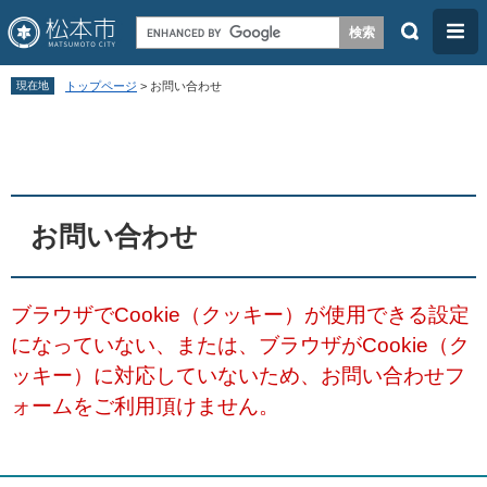
検
メ
索
ニ
ペ
メ
ュ
現在地
トップページ
>
お問い合わせ
ー
ニ
ー
本
ジ
ュ
文
の
ー
先
を
頭
飛
お問い合わせ
で
ば
す
し
ブラウザでCookie（クッキー）が使用できる設定
。
て
になっていない、または、ブラウザがCookie（ク
本
ッキー）に対応していないため、お問い合わせフ
文
ォームをご利用頂けません。
へ