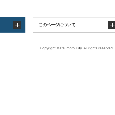
このページについて
サイトマップ
Copyright Matsumoto City. All rights reserved.
著作権・免責事項・リンク
個人情報の取り扱い
アクセシビリティ