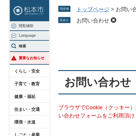
ペ
メ
トップページ
>
お問い
現在地
ー
ニ
ジ
ュ
お問い合わせ
足あと
閲覧補助
の
ー
Language
先
を
本
頭
飛
検索
文
で
ば
重要なお知らせ
す
し
。
て
くらし・安全
本
お問い合わせ
子育て・教育
文
へ
健康・福祉
ブラウザでCookie（クッキ
住まい・交通
い合わせフォームをご利用頂け
環境・水道
しごと・産業