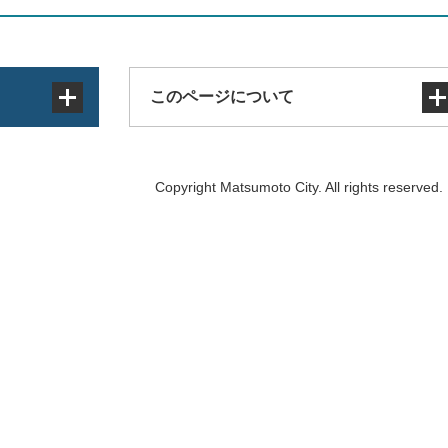
このページについて
サイトマップ
Copyright Matsumoto City. All rights reserved.
著作権・免責事項・リンク
個人情報の取り扱い
アクセシビリティ