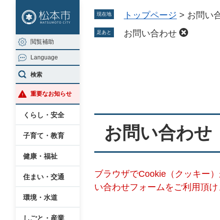
ペ
メ
トップページ
>
お問い
現在地
ー
ニ
ジ
ュ
お問い合わせ
足あと
閲覧補助
の
ー
Language
先
を
本
頭
飛
検索
文
で
ば
重要なお知らせ
す
し
。
て
くらし・安全
本
お問い合わせ
子育て・教育
文
へ
健康・福祉
ブラウザでCookie（クッキ
住まい・交通
い合わせフォームをご利用頂け
環境・水道
しごと・産業