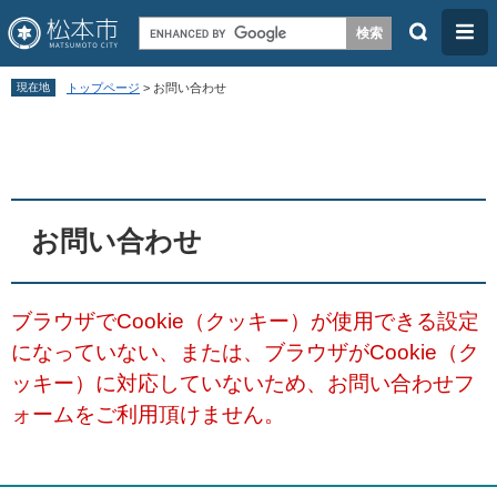
検
メ
索
ニ
ペ
メ
ュ
現在地
トップページ
>
お問い合わせ
ー
ニ
ー
本
ジ
ュ
文
の
ー
先
を
頭
飛
お問い合わせ
で
ば
す
し
ブラウザでCookie（クッキー）が使用できる設定
。
て
になっていない、または、ブラウザがCookie（ク
本
ッキー）に対応していないため、お問い合わせフ
文
ォームをご利用頂けません。
へ