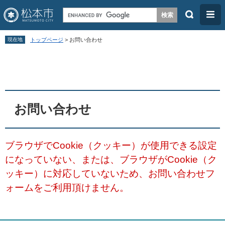
検
メ
索
ニ
ペ
メ
ュ
現在地
トップページ
>
お問い合わせ
ー
ニ
ー
本
ジ
ュ
文
の
ー
先
を
頭
飛
お問い合わせ
で
ば
す
し
ブラウザでCookie（クッキー）が使用できる設定
。
て
になっていない、または、ブラウザがCookie（ク
本
ッキー）に対応していないため、お問い合わせフ
文
ォームをご利用頂けません。
へ