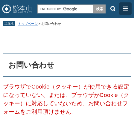
検
メ
索
ニ
ペ
メ
ュ
現在地
トップページ
>
お問い合わせ
ー
ニ
ー
本
ジ
ュ
文
の
ー
先
を
頭
飛
お問い合わせ
で
ば
す
し
ブラウザでCookie（クッキー）が使用できる設定
。
て
になっていない、または、ブラウザがCookie（ク
本
ッキー）に対応していないため、お問い合わせフ
文
ォームをご利用頂けません。
へ