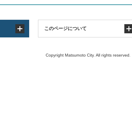
このページについて
サイトマップ
Copyright Matsumoto City. All rights reserved.
著作権・免責事項・リンク
個人情報の取り扱い
アクセシビリティ