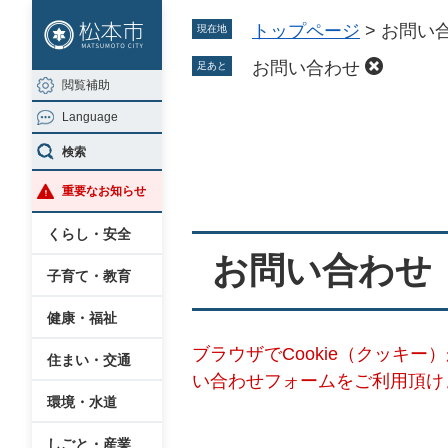
ペ
メ
トップページ
>
お問い
現在地
ー
ニ
ジ
ュ
お問い合わせ
足あと
閲覧補助
の
ー
Language
先
を
本
頭
飛
検索
文
で
ば
重要なお知らせ
す
し
。
て
くらし・安全
本
お問い合わせ
子育て・教育
文
へ
健康・福祉
ブラウザでCookie（クッキ
住まい・交通
い合わせフォームをご利用頂け
環境・水道
しごと・産業