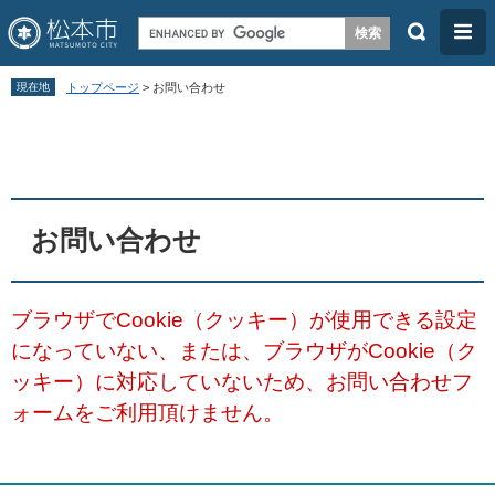
検
メ
索
ニ
ペ
メ
ュ
現在地
トップページ
>
お問い合わせ
ー
ニ
ー
本
ジ
ュ
文
の
ー
先
を
頭
飛
お問い合わせ
で
ば
す
し
ブラウザでCookie（クッキー）が使用できる設定
。
て
になっていない、または、ブラウザがCookie（ク
本
ッキー）に対応していないため、お問い合わせフ
文
ォームをご利用頂けません。
へ