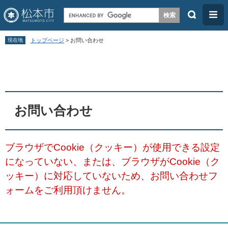
検
メ
索
ニ
ペ
メ
ュ
現在地
トップページ
>
お問い合わせ
ー
ニ
ー
本
ジ
ュ
文
の
ー
先
を
頭
飛
お問い合わせ
で
ば
す
し
ブラウザでCookie（クッキー）が使用できる設定
。
て
になっていない、または、ブラウザがCookie（ク
本
ッキー）に対応していないため、お問い合わせフ
文
ォームをご利用頂けません。
へ