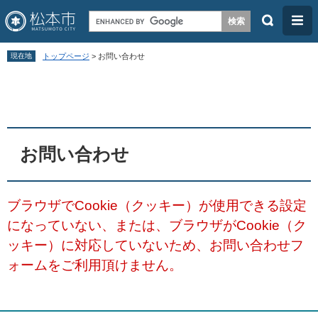
検
メ
索
ニ
ペ
メ
ュ
現在地
トップページ
>
お問い合わせ
ー
ニ
ー
本
ジ
ュ
文
の
ー
先
を
頭
飛
お問い合わせ
で
ば
す
し
ブラウザでCookie（クッキー）が使用できる設定
。
て
になっていない、または、ブラウザがCookie（ク
本
ッキー）に対応していないため、お問い合わせフ
文
ォームをご利用頂けません。
へ