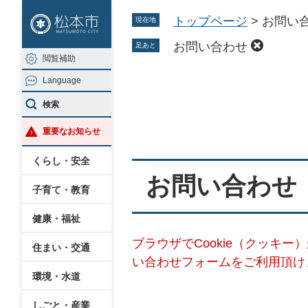
ペ
メ
トップページ
>
お問い
現在地
ー
ニ
ジ
ュ
お問い合わせ
足あと
閲覧補助
の
ー
Language
先
を
本
頭
飛
検索
文
で
ば
重要なお知らせ
す
し
。
て
くらし・安全
本
お問い合わせ
子育て・教育
文
へ
健康・福祉
ブラウザでCookie（クッキ
住まい・交通
い合わせフォームをご利用頂け
環境・水道
しごと・産業