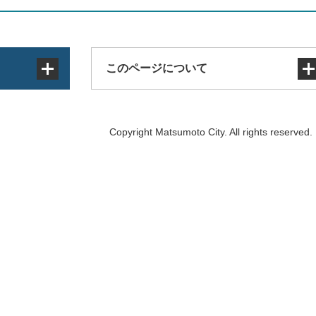
このページについて
サイトマップ
Copyright Matsumoto City. All rights reserved.
著作権・免責事項・リンク
個人情報の取り扱い
アクセシビリティ