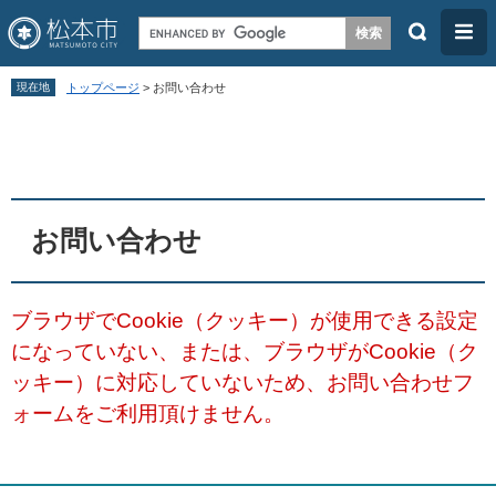
検
メ
索
ニ
ペ
メ
ュ
現在地
トップページ
>
お問い合わせ
ー
ニ
ー
本
ジ
ュ
文
の
ー
先
を
頭
飛
お問い合わせ
で
ば
す
し
ブラウザでCookie（クッキー）が使用できる設定
。
て
になっていない、または、ブラウザがCookie（ク
本
ッキー）に対応していないため、お問い合わせフ
文
ォームをご利用頂けません。
へ