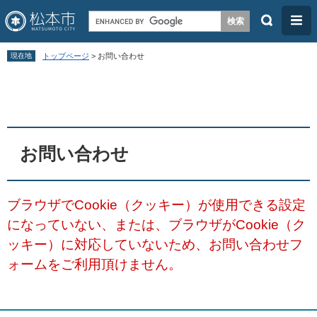
検
メ
索
ニ
ペ
メ
ュ
現在地
トップページ
>
お問い合わせ
ー
ニ
ー
本
ジ
ュ
文
の
ー
先
を
頭
飛
お問い合わせ
で
ば
す
し
ブラウザでCookie（クッキー）が使用できる設定
。
て
になっていない、または、ブラウザがCookie（ク
本
ッキー）に対応していないため、お問い合わせフ
文
ォームをご利用頂けません。
へ