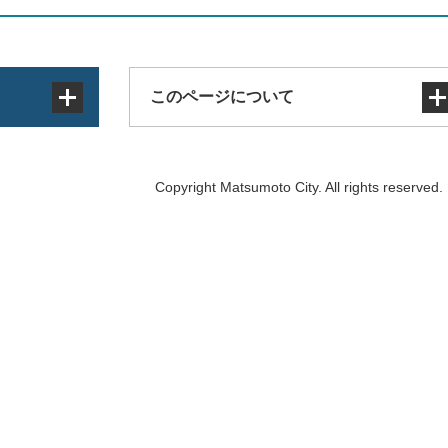
このページについて
サイトマップ
Copyright Matsumoto City. All rights reserved.
著作権・免責事項・リンク
個人情報の取り扱い
アクセシビリティ