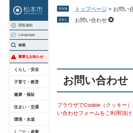
ペ
メ
トップページ
>
お問い
現在地
ー
ニ
ジ
ュ
お問い合わせ
足あと
閲覧補助
の
ー
Language
先
を
本
頭
飛
検索
文
で
ば
重要なお知らせ
す
し
。
て
くらし・安全
本
お問い合わせ
子育て・教育
文
へ
健康・福祉
ブラウザでCookie（クッキ
住まい・交通
い合わせフォームをご利用頂け
環境・水道
しごと・産業