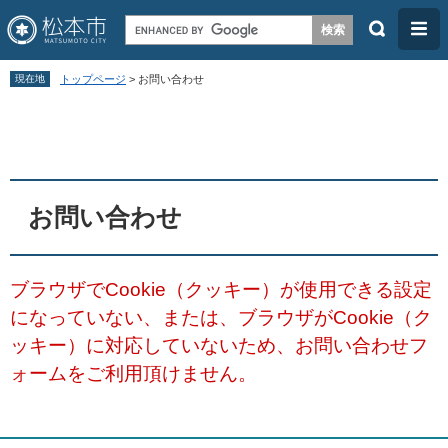
検
メ
索
ニ
ペ
メ
ュ
現在地
トップページ
>
お問い合わせ
ー
ニ
ー
本
ジ
ュ
文
の
ー
先
を
頭
飛
お問い合わせ
で
ば
す
し
ブラウザでCookie（クッキー）が使用できる設定
。
て
になっていない、または、ブラウザがCookie（ク
本
ッキー）に対応していないため、お問い合わせフ
文
ォームをご利用頂けません。
へ