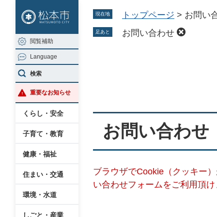
ペ
メ
トップページ
>
お問い
現在地
ー
ニ
ジ
ュ
お問い合わせ
足あと
閲覧補助
の
ー
Language
先
を
本
頭
飛
検索
文
で
ば
重要なお知らせ
す
し
。
て
くらし・安全
本
お問い合わせ
子育て・教育
文
へ
健康・福祉
ブラウザでCookie（クッキ
住まい・交通
い合わせフォームをご利用頂け
環境・水道
しごと・産業