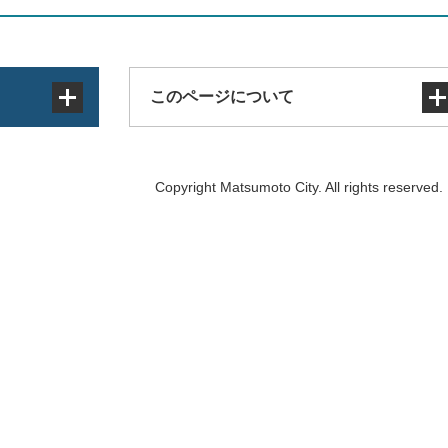
このページについて
サイトマップ
Copyright Matsumoto City. All rights reserved.
著作権・免責事項・リンク
個人情報の取り扱い
アクセシビリティ