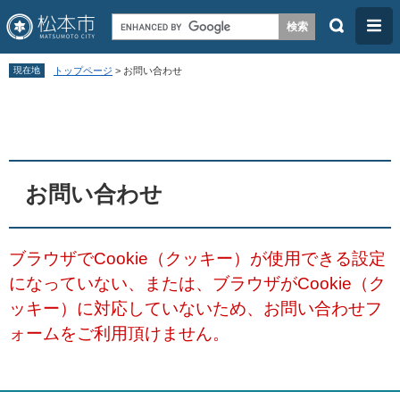
検
メ
索
ニ
ペ
メ
ュ
現在地
トップページ
>
お問い合わせ
ー
ニ
ー
本
ジ
ュ
文
の
ー
先
を
頭
飛
お問い合わせ
で
ば
す
し
ブラウザでCookie（クッキー）が使用できる設定
。
て
になっていない、または、ブラウザがCookie（ク
本
ッキー）に対応していないため、お問い合わせフ
文
ォームをご利用頂けません。
へ