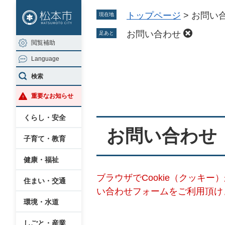
ペ
メ
トップページ
>
お問い
現在地
ー
ニ
ジ
ュ
お問い合わせ
足あと
閲覧補助
の
ー
Language
先
を
本
頭
飛
検索
文
で
ば
重要なお知らせ
す
し
。
て
くらし・安全
本
お問い合わせ
子育て・教育
文
へ
健康・福祉
ブラウザでCookie（クッキ
住まい・交通
い合わせフォームをご利用頂け
環境・水道
しごと・産業