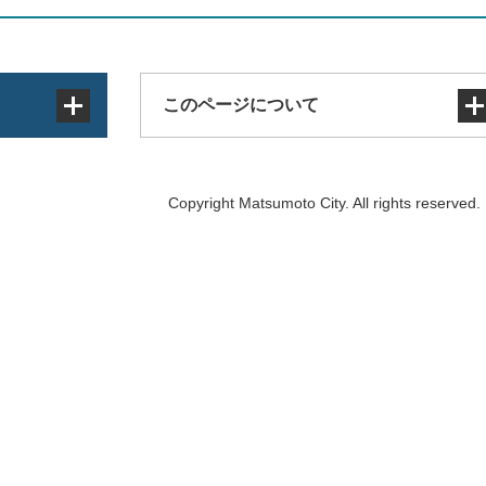
このページについて
サイトマップ
Copyright Matsumoto City. All rights reserved.
著作権・免責事項・リンク
個人情報の取り扱い
アクセシビリティ