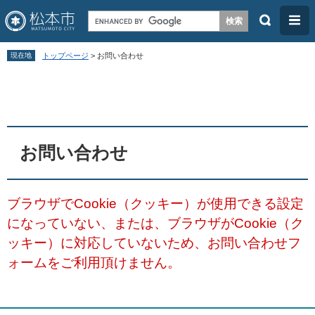
検
メ
索
ニ
ペ
メ
ュ
現在地
トップページ
>
お問い合わせ
ー
ニ
ー
本
ジ
ュ
文
の
ー
先
を
頭
飛
お問い合わせ
で
ば
す
し
ブラウザでCookie（クッキー）が使用できる設定
。
て
になっていない、または、ブラウザがCookie（ク
本
ッキー）に対応していないため、お問い合わせフ
文
ォームをご利用頂けません。
へ