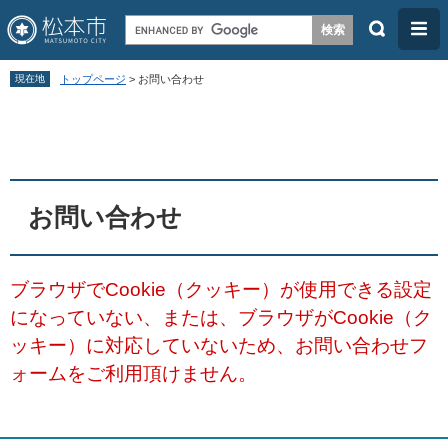
検
メ
索
ニ
ペ
メ
ュ
現在地
トップページ
>
お問い合わせ
ー
ニ
ー
本
ジ
ュ
文
の
ー
先
を
頭
飛
お問い合わせ
で
ば
す
し
ブラウザでCookie（クッキー）が使用できる設定
。
て
になっていない、または、ブラウザがCookie（ク
本
ッキー）に対応していないため、お問い合わせフ
文
ォームをご利用頂けません。
へ