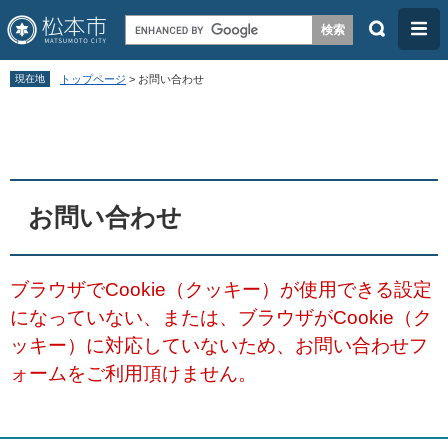
検
メ
索
ニ
ペ
メ
ュ
現在地
トップページ
>
お問い合わせ
ー
ニ
ー
本
ジ
ュ
文
の
ー
先
を
頭
飛
お問い合わせ
で
ば
す
し
ブラウザでCookie（クッキー）が使用できる設定
。
て
になっていない、または、ブラウザがCookie（ク
本
ッキー）に対応していないため、お問い合わせフ
文
ォームをご利用頂けません。
へ