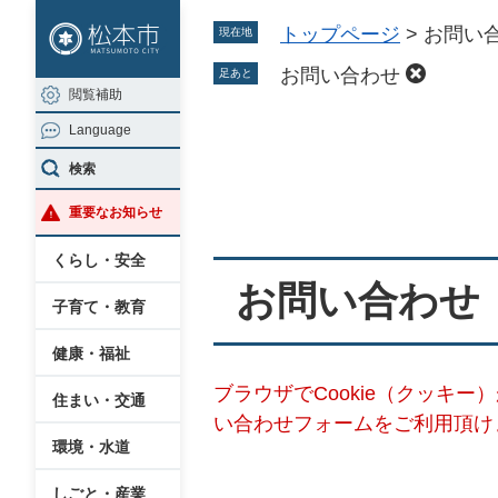
ペ
メ
トップページ
>
お問い
現在地
ー
ニ
ジ
ュ
お問い合わせ
足あと
閲覧補助
の
ー
Language
先
を
本
頭
飛
検索
文
で
ば
重要なお知らせ
す
し
。
て
くらし・安全
本
お問い合わせ
子育て・教育
文
へ
健康・福祉
ブラウザでCookie（クッキ
住まい・交通
い合わせフォームをご利用頂け
環境・水道
しごと・産業