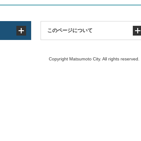
このページについて
サイトマップ
Copyright Matsumoto City. All rights reserved.
著作権・免責事項・リンク
個人情報の取り扱い
アクセシビリティ