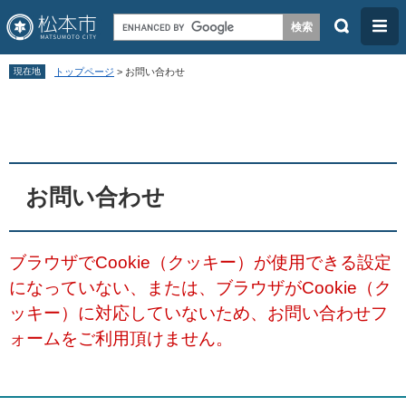
検
メ
索
ニ
ペ
メ
ュ
現在地
トップページ
>
お問い合わせ
ー
ニ
ー
本
ジ
ュ
文
の
ー
先
を
頭
飛
お問い合わせ
で
ば
す
し
ブラウザでCookie（クッキー）が使用できる設定
。
て
になっていない、または、ブラウザがCookie（ク
本
ッキー）に対応していないため、お問い合わせフ
文
ォームをご利用頂けません。
へ