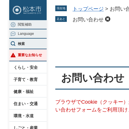
ペ
メ
トップページ
>
お問い
現在地
ー
ニ
ジ
ュ
お問い合わせ
足あと
閲覧補助
の
ー
Language
先
を
本
頭
飛
検索
文
で
ば
重要なお知らせ
す
し
。
て
くらし・安全
本
お問い合わせ
子育て・教育
文
へ
健康・福祉
ブラウザでCookie（クッキ
住まい・交通
い合わせフォームをご利用頂け
環境・水道
しごと・産業