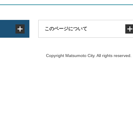
このページについて
サイトマップ
Copyright Matsumoto City. All rights reserved.
著作権・免責事項・リンク
個人情報の取り扱い
アクセシビリティ