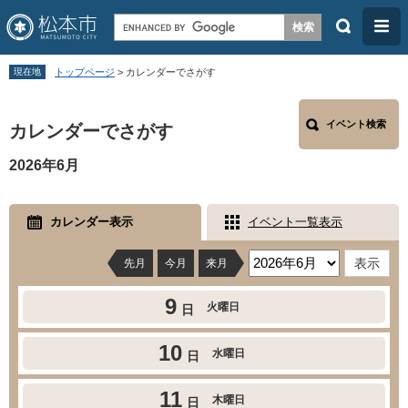
検
メ
索
ニ
ペ
メ
ュ
現在地
トップページ
>
カレンダーでさがす
ー
ニ
ー
本
ジ
ュ
イベント検索
カレンダーでさがす
文
の
ー
2026年6月
先
を
頭
飛
で
ば
カレンダー表示
イベント一覧表示
す
し
先月
今月
来月
。
て
本
9
火曜日
日
文
へ
10
水曜日
日
11
木曜日
日